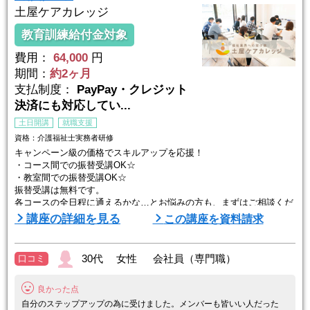
土屋ケアカレッジ
教育訓練給付金対象
費用：
64,000
円
期間：
約2ヶ月
支払制度：
PayPay・クレジット
決済にも対応してい...
土日開講
就職支援
資格：介護福祉士実務者研修
キャンペーン級の価格でスキルアップを応援！
・コース間での振替受講OK☆
・教室間での振替受講OK☆
振替受講は無料です。
各コースの全日程に通えるかな…とお悩みの方も、まずはご相談くだ
さい！
講座の詳細を見る
この講座を資料請求
自宅学習+通学7日間を組み合わせて効率よく学びます♪土曜・日曜コ
ースもあるので、働きながらでも受講しやすい！
30代 女性 会社員（専門職）
口コミ
☆通学は最短7日間！
良かった点
通学は週1回。介護過程5日間と医療ケア2日間の計7日間です。
介護の現場でおこる事例をもとに、実践的な技術を学びます。
自分のステップアップの為に受けました。メンバーも皆いい人だった