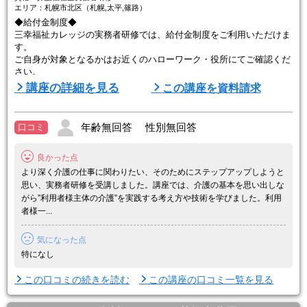
エリア：札幌市北区（札幌,太平,篠路）
◆給付金制度◆
三幸福祉カレッジの実務者研修では、給付金制度をご利用いただけま
す。
ご自身が対象となるかはお近くのハローワーク・役所にてご確認くだ
さい。
講座の詳細を見る
この講座を資料請求
【専門実践教育訓練給付金】
対象資格：無資格・初任者研修修了者・ホームヘルパー2級修了者
給付内容：
年齢無回答 性別無回答
口コミ
①受講修了後に受講料の50％給付
②受講修了後1年以内に就職・介護福祉士国家試験合格で、さらに2
良かった点
0％給付
③訓練前後で賃金が5%以上上昇した場合、さらに10%（合わせて最
より深く介護の仕事に関わりたい、そのためにステップアップしようと
大80%）給付
思い、実務者研修を受講しました。講座では、介護の基本を思い出しな
がら”利用者様主体の介護”を実践する考え方や技術を学びました。利用
者様一...
■─■────────
三幸福祉カレッジが選ばれ ...
気になった点
特になし
この口コミの続きを読む
この講座の口コミ一覧を見る