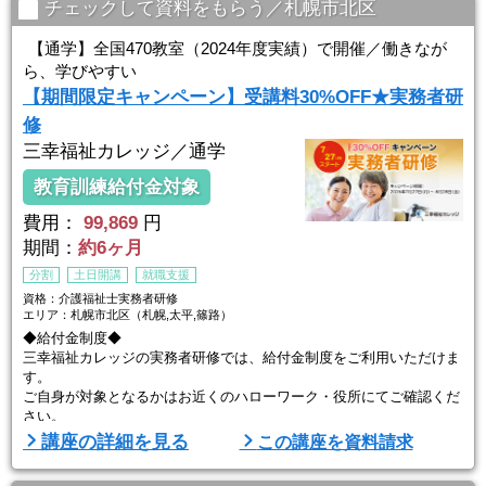
チェックして資料をもらう／札幌市北区
【通学】全国470教室（2024年度実績）で開催／働きなが
ら、学びやすい
【期間限定キャンペーン】受講料30%OFF★実務者研
修
三幸福祉カレッジ／通学
教育訓練給付金対象
費用：
99,869
円
期間：
約6ヶ月
分割
土日開講
就職支援
資格：介護福祉士実務者研修
エリア：札幌市北区（札幌,太平,篠路）
◆給付金制度◆
三幸福祉カレッジの実務者研修では、給付金制度をご利用いただけま
す。
ご自身が対象となるかはお近くのハローワーク・役所にてご確認くだ
さい。
講座の詳細を見る
この講座を資料請求
【専門実践教育訓練給付金】
対象資格：無資格・初任者研修修了者・ホームヘルパー2級修了者