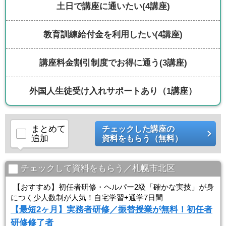
土日で講座に通いたい
(4講座)
教育訓練給付金を利用したい
(4講座)
講座料金割引制度でお得に通う
(3講座)
外国人生徒受け入れサポートあり
（1講座）
まとめて
チェックした講座の
追加
資料をもらう（無料）
チェックして資料をもらう／札幌市北区
【おすすめ】初任者研修・ヘルパー2級「確かな実技」が身
につく少人数制が人気！自宅学習+通学7日間
【最短2ヶ月】実務者研修／振替授業が無料！初任者
研修修了者