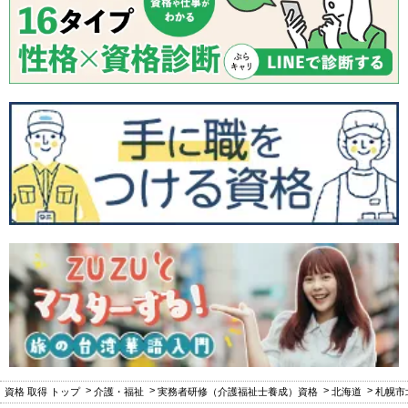
資格 取得 トップ
介護・福祉
実務者研修（介護福祉士養成）資格
北海道
札幌市