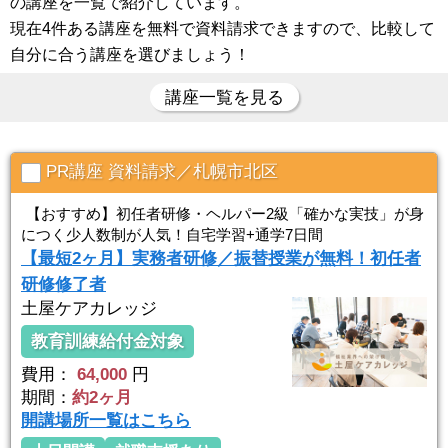
の講座を一覧で紹介しています。
現在4件ある講座を無料で資料請求できますので、比較して
自分に合う講座を選びましょう！
講座一覧を見る
PR講座 資料請求／札幌市北区
【おすすめ】初任者研修・ヘルパー2級「確かな実技」が身
につく少人数制が人気！自宅学習+通学7日間
【最短2ヶ月】実務者研修／振替授業が無料！初任者
研修修了者
土屋ケアカレッジ
教育訓練給付金対象
費用：
64,000
円
期間：
約2ヶ月
開講場所一覧はこちら