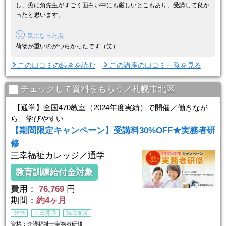
やむを得ず受講できない日程がある場合も無料で振替受 ...
し、兎に角先生がすごく面白い中にも厳しいとこもあり、受講して良か
ったと思います。
気になった点
荷物が重いのがつらかったです（笑）
この口コミの続きを読む
この講座の口コミ一覧を見る
チェックして資料をもらう／札幌市北区
【通学】全国470教室（2024年度実績）で開催／働きなが
ら、学びやすい
【期間限定キャンペーン】受講料30%OFF★実務者研
修
三幸福祉カレッジ／通学
教育訓練給付金対象
費用：
76,769
円
期間：
約4ヶ月
分割
土日開講
就職支援
資格：介護福祉士実務者研修