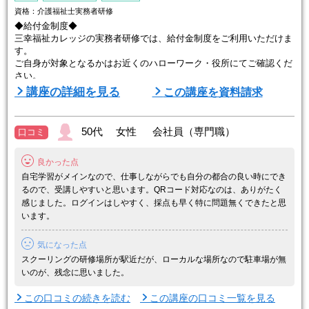
資格：介護福祉士実務者研修
◆給付金制度◆
三幸福祉カレッジの実務者研修では、給付金制度をご利用いただけま
す。
ご自身が対象となるかはお近くのハローワーク・役所にてご確認くだ
さい。
講座の詳細を見る
この講座を資料請求
【専門実践教育訓練給付金】
対象資格：無資格・初任者研修修了者・ホームヘルパー2級修了者
給付内容：
50代 女性 会社員（専門職）
口コミ
①受講修了後に受講料の50％給付
②受講修了後1年以内に就職・介護福祉士国家試験合格で、さらに2
良かった点
0％給付
③訓練前後で賃金が5%以上上昇した場合、さらに10%（合わせて最
自宅学習がメインなので、仕事しながらでも自分の都合の良い時にでき
大80%）給付
るので、受講しやすいと思います。QRコード対応なのは、ありがたく
感じました。ログインはしやすく、採点も早く特に問題無くできたと思
います。
■─■────────
三幸福祉カレッジが選ばれ ...
気になった点
スクーリングの研修場所が駅近だが、ローカルな場所なので駐車場が無
いのが、残念に思いました。
この口コミの続きを読む
この講座の口コミ一覧を見る