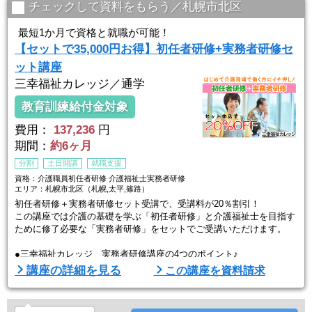
給付内容：
チェックして資料をもらう／札幌市北区
①受講修了後に受講料の50％給付
②受講修了後1年以内に就職・介護福祉士国家試験合格で、さらに2
最短1か月で資格と就職が可能！
0％給付
【セットで35,000円お得】初任者研修+実務者研修セ
③訓練前後で賃金が5%以上上昇した場合、さらに10%（合わせて最
ット講座
大80%）給付
三幸福祉カレッジ／通学
■─■────────
教育訓練給付金対象
三幸福祉カレッジが選ばれる ...
費用：
137,236
円
期間：
約6ヶ月
分割
土日開講
就職支援
資格：介護職員初任者研修 介護福祉士実務者研修
エリア：札幌市北区（札幌,太平,篠路）
初任者研修＋実務者研修セット受講で、受講料が20％割引！
この講座では介護の基礎を学ぶ「初任者研修」と介護福祉士を目指す
ために修了必要な「実務者研修」をセットでご受講いただけます。
●三幸福祉カレッジ 実務者研修講座の4つのポイント♪
【Point1】全国に沢山教室があるので通いやすい
講座の詳細を見る
この講座を資料請求
初任者研修も実務者研修もご自宅や職場の近くで通いやすい場所で実
施しているので、近くで通うことが出来ます。