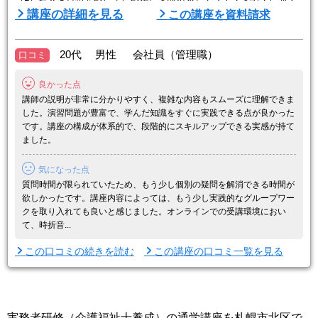
確実な合格を目指すためには、受験対策も重要です。大原では実務者
講座の詳細を見る
この講座を資料請求
研修と受験対策をセットにしたコースをお得な受講料で提供していま
す。
20代 男性 会社員（管理職）
口コミ
（2）スクーリングは『最短6日間』で修了します！
大原の実務者研修は自宅学習とスクーリングを組み合わせて学習しま
良かった点
す。学校に通うスクーリングは6日間で ...
講師の説明が非常に分かりやすく、複雑な内容もスムーズに理解できま
した。演習問題が豊富で、学んだ知識をすぐに実践できる点が良かった
です。講座の構成が体系的で、段階的にスキルアップできる実感が持て
ました。
気になった点
質問時間が限られていたため、もう少し個別の疑問を解消できる時間が
欲しかったです。講座内容によっては、もう少し実践的なグループワー
クを取り入れても良いと感じました。オンラインでの受講環境におい
て、時折音...
この口コミの続きを読む
この講座の口コミ一覧を見る
実務者研修（介護福祉士養成）の通学講座を札幌市北区で