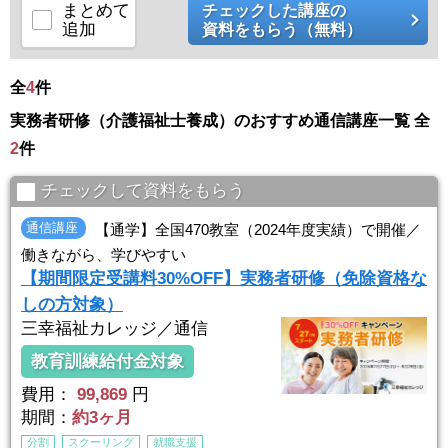
【Point2】就職に有利
まとめて
チェックした講座の
介護現場では介護福祉士の資格を持った方を必要としています。初任
追加
資料をもらう（無料）
者研修で ...
全
4
件
実務者研修（介護福祉士養成）のおすすめ通信講座一覧 全
2
件
チェックして資料をもらう
通信講座
【通学】全国470教室（2024年度実績）で開催／
働きながら、学びやすい
【期間限定受講料30%OFF】実務者研修（免除資格な
しの方対象）
三幸福祉カレッジ／通信
教育訓練給付金対象
費用：
99,869
円
期間：
約3ヶ月
分割
スクーリング
就職支援