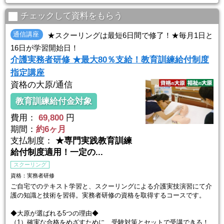
チェックして資料をもらう
通信講座
★スクーリングは最短6日間で修了！★毎月1日と
16日が学習開始日！
介護実務者研修 ★最大80％支給！教育訓練給付制度
指定講座
資格の大原/通信
教育訓練給付金対象
費用：
69,800
円
期間：
約6ヶ月
支払制度：
★専門実践教育訓練
給付制度適用！一定の...
スクーリング
資格：実務者研修
ご自宅でのテキスト学習と、スクーリングによる介護実技演習にて介
護の知識と技術を習得。実務者研修の資格を取得するコースです。
◆大原が選ばれる5つの理由◆
（1）確実な合格をめざすために、受験対策とセットで受講できる！