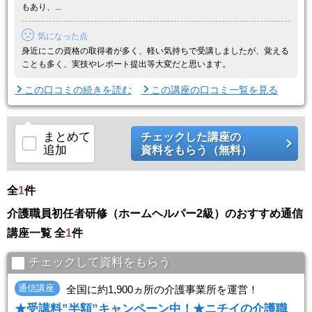
もあり、...
気になった点
身近にこの資格の取得者が多く、軽い気持ちで受講しましたが、覚える
ことも多く、実技やレポート提出等大変だと思います。
この口コミの続きを読む
この講座の口コミ一覧を見る
まとめて
チェックした講座の
追加
資料をもらう（無料）
全
1
件
介護職員初任者研修（ホームヘルパー2級）のおすすめ通信
講座一覧 全
1
件
チェックして資料をもらう
通信講座
全国に約1,900ヵ所の介護事業所を運営！
★受講料”半額”キャンペーン中！★ニチイの介護職