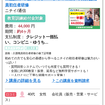
員初任者研修
ニチイ/通信
教育訓練給付金対象
費用：
44,000
円
期間：
約4ヶ月
支払制度：
クレジット一括払
い、コンビニ・ゆうち...
スクーリング
就職支援
資格：介護職員初任者研修の修了証明書
初めての方でも安心の基礎から学べるニチイの初任者研修は魅力がい
っぱい！
・質問回答システムでいつでも何度でも質問できる！
・全国に約300教室！振替、延長など無料学習サポートも！
・一人ひとりに丁寧な就職サポート実施！
・修了後、ニチイに就職すると受講料全額キャッシュバック！
講座の詳細を見る
この講座を資料請求
さあ、具体的に紹介します。
★ニチイのここがおススメ★
40代 女性 会社員（販売・営業・サービ
口コミ
ス）
≪学びやすい！≫
●現場を持つ強み！介護事業者としての実績を活かした講座