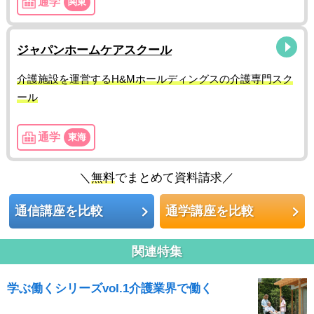
通学
関東
ジャパンホームケアスクール
介護施設を運営するH&Mホールディングスの介護専門スク
ール
通学
東海
＼
無料
でまとめて資料請求／
通信講座を比較
通学講座を比較
関連特集
学ぶ働くシリーズvol.1介護業界で働く