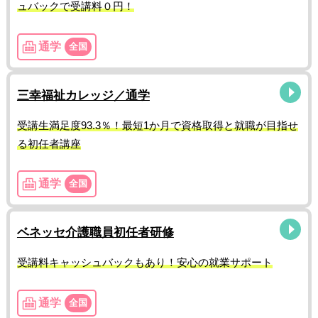
ュバックで受講料０円！
通学
全国
三幸福祉カレッジ／通学
受講生満足度93.3％！最短1か月で資格取得と就職が目指せ
る初任者講座
通学
全国
ベネッセ介護職員初任者研修
受講料キャッシュバックもあり！安心の就業サポート
通学
全国