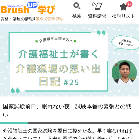
0
検索
資料請求
検討リスト
資格・講座の情報&
無料で資料請求
国家試験前日、眠れない夜…試験本番の緊張との戦
い
介護福祉士の国家試験を翌日に控えた夜。早く寝なければ
と分かっていても、不安や緊張で心が落ち着かず、なかな