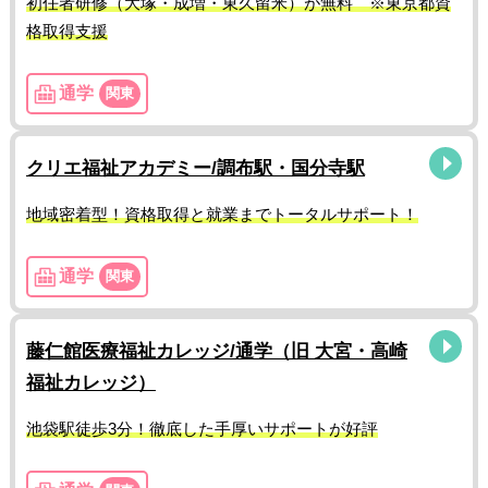
初任者研修（大塚・成増・東久留米）が無料 ※東京都資
格取得支援
通学
関東
クリエ福祉アカデミー/調布駅・国分寺駅
地域密着型！資格取得と就業までトータルサポート！
通学
関東
藤仁館医療福祉カレッジ/通学（旧 大宮・高崎
福祉カレッジ）
池袋駅徒歩3分！徹底した手厚いサポートが好評