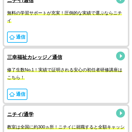
ニチイ/通信
無料の学習サポートが充実！圧倒的な実績で選ぶならニチ
イ
通信
三幸福祉カレッジ／通信
修了生数No.1！実績で証明される安心の初任者研修講座は
こちら！
通信
ニチイ/通学
教室は全国に約300ヵ所！ニチイに就職すると全額キャッシ