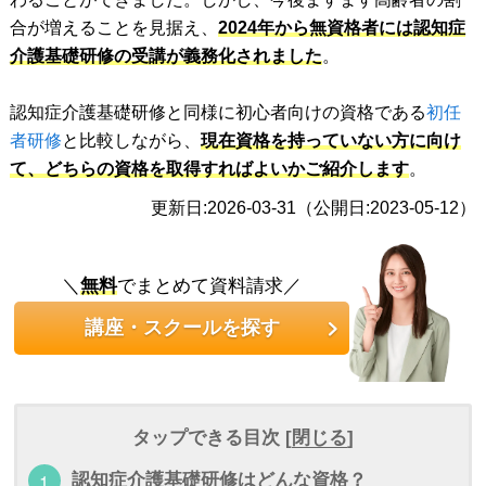
合が増えることを見据え、
2024年から無資格者には認知症
介護基礎研修の受講が義務化されました
。
認知症介護基礎研修と同様に初心者向けの資格である
初任
者研修
と比較しながら、
現在資格を持っていない方に向け
て、どちらの資格を取得すればよいかご紹介します
。
更新日:2026-03-31（公開日:2023-05-12）
＼
無料
でまとめて資料請求／
講座・スクールを探す
タップできる目次 [
閉じる
]
認知症介護基礎研修はどんな資格？