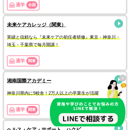
通学
全国
未来ケアカレッジ（関東）
実績と信頼なら『未来ケアの初任者研修』東京・神奈川・
埼玉・千葉県で毎月開講！
通学
関東
×
湘南国際アカデミー
神奈川県内に9校舎！2万人以上の卒業生が活躍
通学
関東
ヘルス・ケア・サポート ハクビ