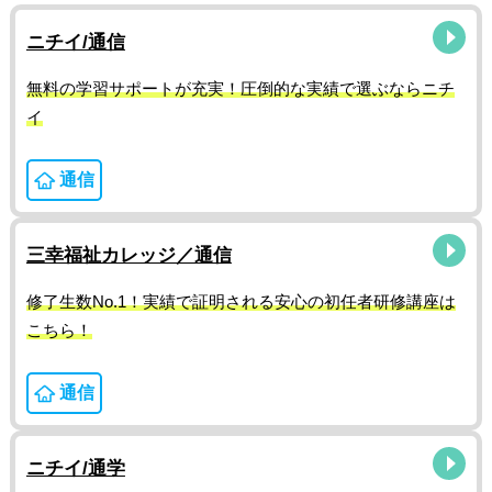
ニチイ/通信
無料の学習サポートが充実！圧倒的な実績で選ぶならニチ
イ
通信
三幸福祉カレッジ／通信
修了生数No.1！実績で証明される安心の初任者研修講座は
こちら！
通信
ニチイ/通学