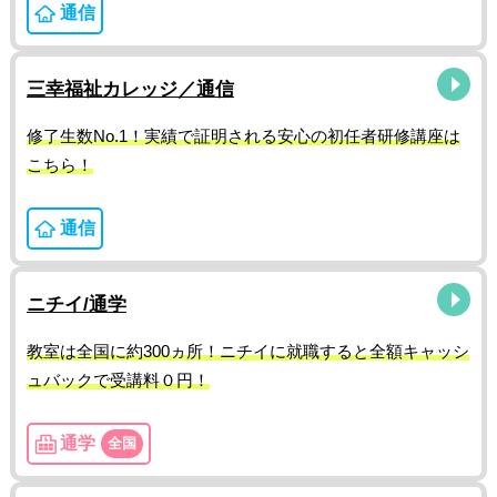
通信
三幸福祉カレッジ／通信
修了生数No.1！実績で証明される安心の初任者研修講座は
こちら！
通信
ニチイ/通学
教室は全国に約300ヵ所！ニチイに就職すると全額キャッシ
ュバックで受講料０円！
通学
全国