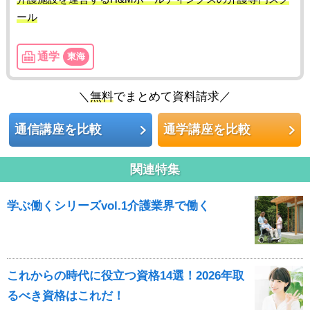
ール
通学
東海
＼
無料
でまとめて資料請求／
通信講座を比較
通学講座を比較
関連特集
学ぶ働くシリーズvol.1介護業界で働く
これからの時代に役立つ資格14選！2026年取
るべき資格はこれだ！