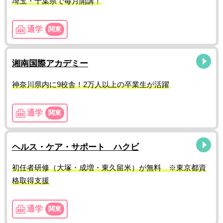
埼玉・千葉県で毎月開講！
通学
関東
湘南国際アカデミー
神奈川県内に9校舎！2万人以上の卒業生が活躍
通学
関東
ヘルス・ケア・サポート ハクビ
初任者研修（大塚・成増・東久留米）が無料 ※東京都資
格取得支援
通学
関東