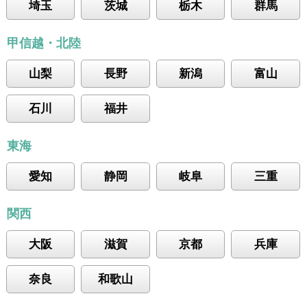
埼玉
茨城
栃木
群馬
甲信越・北陸
山梨
長野
新潟
富山
石川
福井
東海
愛知
静岡
岐阜
三重
関西
大阪
滋賀
京都
兵庫
奈良
和歌山