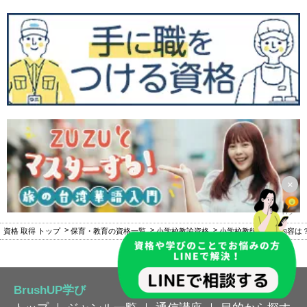
×
資格 取得 トップ
保育・教育の資格一覧
小学校教諭資格
小学校教師の仕事内容は
BrushUP学び