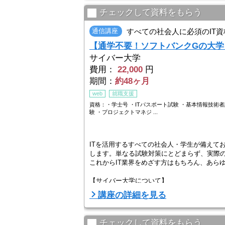
疑問点にお応えします。
チェックして資料をもらう
学習内容の理解度や進捗を確認しながら、受講 .
通信講座
すべての社会人に必須のIT資
【通学不要！ソフトバンクGの大学
サイバー大学
費用：
22,000
円
期間：
約48ヶ月
web
就職支援
資格：・学士号 ・ITパスポート試験 ・基本情報技術
験 ・プロジェクトマネジ ...
ITを活用するすべての社会人・学生が備えて
します。単なる試験対策にとどまらず、実際
これからIT業界をめざす方はもちろん、あら
【サイバー大学について】
2007年にソフトバンクグループが開学（文部
講座の詳細を見る
いつでも受講OK。自宅でも、カフェでも、移動
チェックして資料をもらう