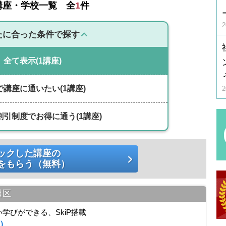
講座・学校一覧 全
1
件
たに合った条件で探す
全て表示
(1講座)
で講座に通いたい
(1講座)
割引制度でお得に通う
(1講座)
ックした講座の
をもらう（無料）
田区
学びができる、SkiP搭載
0）