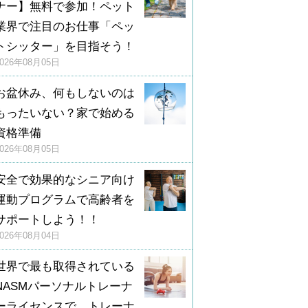
ナー】無料で参加！ペット
業界で注目のお仕事「ペッ
トシッター」を目指そう！
2026年08月05日
お盆休み、何もしないのは
もったいない？家で始める
資格準備
2026年08月05日
安全で効果的なシニア向け
運動プログラムで高齢者を
サポートしよう！！
2026年08月04日
世界で最も取得されている
NASMパーソナルトレーナ
ーライセンスで、トレーナ