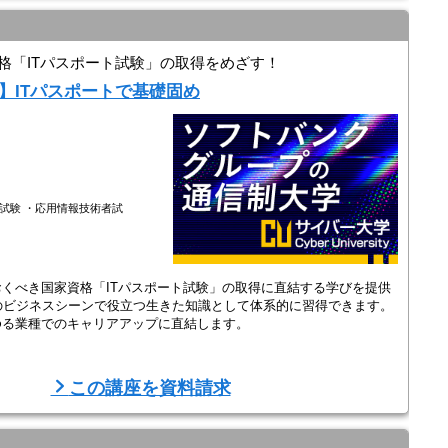
..
格「ITパスポート試験」の取得をめざす！
】ITパスポートで基礎固め
者試験 ・応用情報技術者試
おくべき国家資格「ITパスポート試験」の取得に直結する学びを提供
のビジネスシーンで役立つ生きた知識として体系的に習得できます。
ゆる業種でのキャリアアップに直結します。
科学省認可）した、100％オンラインで学べる大学で、授業は24時間
この講座を資料請求
中でも、自分のライフスタイ ...