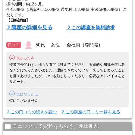
標準期間：約12ヶ月、
全436単位（理論科目:300単位 通学科目:80単位 実践研修56単位）に
なります。
【日時詳細】
通学が必要な通学科目と実践研修（教育実習）は、週2平日夜（火・
講座の詳細を見る
この講座を資料請求
木）・週1土曜の2つから都合に合わせて選べます。
50代 女性 会社員（専門職）
口コミ
良かった点
授業内外問わず、様々な質問に答えてくださり、実践的な知識を惜しみ
なく分けてくださいました。理解できなくてフリーズしてしまったこと
も度々ありましたが、いつも励ましてくださり、必要なアドバイスをと
サポート...
気になった点
特にございません。
この口コミの続きを読む
この講座の口コミ一覧を見る
チェックして資料をもらう／永田町駅