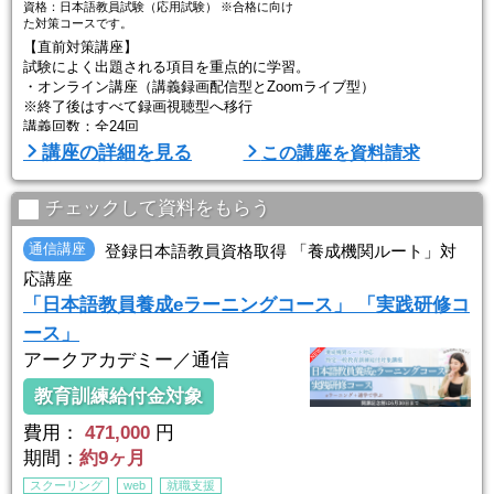
資格：日本語教員試験（応用試験） ※合格に向け
た対策コースです。
【直前対策講座】
試験によく出題される項目を重点的に学習。
・オンライン講座（講義録画配信型とZoomライブ型）
※終了後はすべて録画視聴型へ移行
講義回数：全24回
・講義録画17回（各回40～60分） ・・・令和8年度用に収録
講座の詳細を見る
この講座を資料請求
・オンライン・ライブ型7回（各回90分）・・・Zooｍ対面で開催
（後日録画配信有）
その他 ：レジメ、演習問題付き、視聴期間2年
チェックして資料をもらう
受講形態：オンライン講座（ライブ型/後日録画配信）
通信講座
登録日本語教員資格取得 「養成機関ルート」対
直前対策講座に組み合わせて、以下講座の受講も可能です。
応講座
「日本語教員養成eラーニングコース」 「実践研修コ
●区分別対策講座（区分 ...
ース」
アークアカデミー／通信
教育訓練給付金対象
費用：
471,000
円
期間：
約9ヶ月
スクーリング
web
就職支援