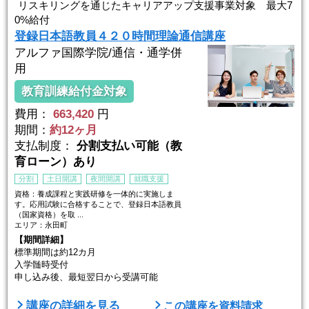
リスキリングを通じたキャリアアップ支援事業対象 最大7
0%給付
登録日本語教員４２０時間理論通信講座
アルファ国際学院/通信・通学併
用
教育訓練給付金対象
費用：
663,420
円
期間：
約12ヶ月
支払制度：
分割支払い可能（教
育ローン）あり
分割
土日開講
夜間開講
就職支援
資格：養成課程と実践研修を一体的に実施しま
す。応用試験に合格することで、登録日本語教員
（国家資格）を取 ...
エリア：永田町
【期間詳細】
標準期間は約12カ月
入学髄時受付
申し込み後、最短翌日から受講可能
【日時詳細】
講座の詳細を見る
この講座を資料請求