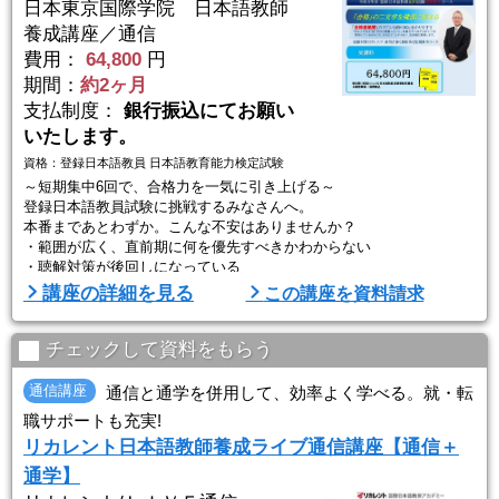
日本東京国際学院 日本語教師
養成講座／通信
費用：
64,800
円
期間：
約2ヶ月
支払制度：
銀行振込にてお願い
いたします。
資格：登録日本語教員 日本語教育能力検定試験
～短期集中6回で、合格力を一気に引き上げる～
登録日本語教員試験に挑戦するみなさんへ。
本番まであとわずか。こんな不安はありませんか？
・範囲が広く、直前期に何を優先すべきかわからない
・聴解対策が後回しになっている
・重要ポイントを整理しきれていない
講座の詳細を見る
この講座を資料請求
・限られた時間で得点力を伸ばしたい
その不安、6回で「得点できる力」に変えます。
チェックして資料をもらう
JTIS 登録日本語教員試験対策講座（2026年度版）
今年は9月・10月の短期集中（全6回）オンライン開催。
通信講座
通信と通学を併用して、効率よく学べる。就・転
直前期だからこそ必要な「出る論点」「落とせ ...
職サポートも充実!
リカレント日本語教師養成ライブ通信講座【通信＋
通学】