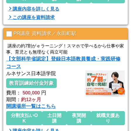
講座内容を詳しく見る
この講座を資料請求
PR講座 資料請求／永田町駅
講座の約7割がｅラーニング！スマホで学べるから仕事や家
事、育児とも無理なく両立可能
【文部科学省認定】登録日本語教員養成・実践研修
コース
ルネサンス日本語学院
教育訓練給付金対象
費用：
500,000
円
期間：
約12ヶ月
開講場所一覧はこちら
分割支払いO
土日開
夜間開
就職支援あ
K
講
講
り
講座内容を詳しく見る