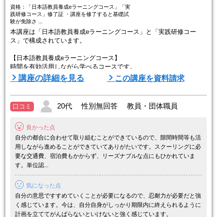
資格：「日本語教員養成eラーニングコース」「実
践研修コース」修了証 ・講座を修了すると基礎試
験が免除さ ...
本講座は「日本語教員養成eラーニングコース」と「実践研修コー
ス」で構成されています。
【日本語教員養成eラーニングコース】
時間を有効活用しながら学べるコースです。
理論系の科目は、録画映像を視聴するオンデマンドスタイルで学びま
講座の詳細を見る
この講座を資料請求
す。
受講期間中は何度でも繰り返し視聴することができるので、ご自身の
ペースで学びを深めることができます。
20代 性別無回答 教員・団体職員
口コミ
実技系の科目は講師・受講生の双方向のやり取りができるオンライン
スタイルで学び、日本語教師に求められる実践力をグループワークを
良かった点
通して学んでいきます。
多様化する現在の ...
自分の都合に合わせて取り組むことができているので、隙間時間等も活
用しながら進めることができていてありがたいです。スクーリングに必
要な交通費、宿泊費もかからず、リーズナブルな点にもひかれていま
す。単位認...
気になった点
自分の意思ですすめていくことが必要になるので、忍耐力が必要だと強
く感じています。今は、自分自身がしっかり期限内に終えられるように
計画を立ててがんばらないといけないと強く感じています。