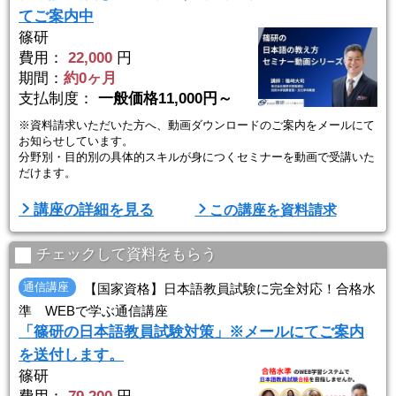
てご案内中
篠研
費用：
22,000
円
期間：
約0ヶ月
支払制度：
一般価格11,000円～
※資料請求いただいた方へ、動画ダウンロードのご案内をメールにて
お知らせしています。
分野別・目的別の具体的スキルが身につくセミナーを動画で受講いた
だけます。
動画（ストリーミング）はメールでURLをお送りいたします。ダウン
講座の詳細を見る
この講座を資料請求
ロードはできません。また、講義資料等は、メールでURLをお送りし
ますので、ダウンロードをお願いいたします。
チェックして資料をもらう
【動画ラインナップ】
通信講座
【国家資格】日本語教員試験に完全対応！合格水
〇「日本語能力試験N1対策指導法 －科目別指導のポイント－」
準 WEBで学ぶ通信講座
〇「日本語能力試験N2対策指導法 －科目別指導のポイント－」
「篠研の日本語教員試験対策」※メールにてご案内
〇「日本語能力試験 ...
を送付します。
篠研