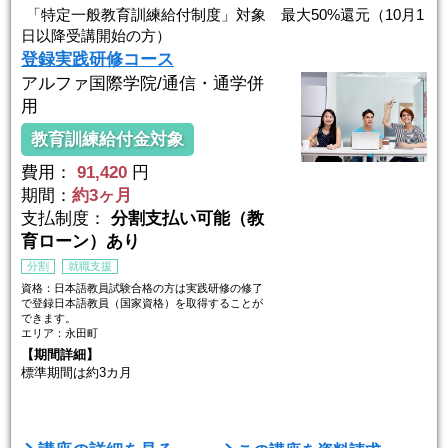
「特定一般教育訓練給付制度」対象 最大50%還元（10月1
日以降受講開始の方）
登録実践研修コース
アルファ国際学院/通信・通学併
用
教育訓練給付金対象
費用：
91,420
円
期間：
約3ヶ月
支払制度：
分割支払い可能（教
育ローン）あり
分割
就職支援
資格：日本語教員試験合格の方は実践研修の修了
で登録日本語教員（国家資格）を取得することが
できます。
エリア：永田町
【期間詳細】
標準期間は約3カ月
【日時詳細】