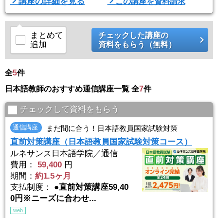
講座の詳細を見る
この講座を資料請求
通学講座
★平日週2日コース
（※校舎により曜日が変わります）
★土曜コース
まとめて
チェックした講座の
追加
資料をもらう（無料）
全
5
件
日本語教師のおすすめ通信講座一覧 全
7
件
チェックして資料をもらう
通信講座
まだ間に合う！日本語教員国家試験対策
直前対策講座（日本語教員国家試験対策コース）
ルネサンス日本語学院／通信
費用：
59,400
円
期間：
約1.5ヶ月
支払制度：
●直前対策講座59,40
0円※ニーズに合わせ...
web