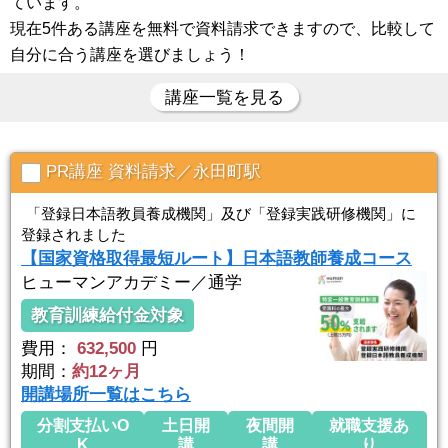
ています。
現在5件ある講座を無料で資料請求できますので、比較して
自分に合う講座を選びましょう！
講座一覧を見る
PR講座 資料請求／永田町駅
「登録日本語教員養成機関」及び「登録実践研修機関」に
登録されました
【国家資格取得最短ルート】日本語教師養成コース
ヒューマンアカデミー／通学
教育訓練給付金対象
費用：
632,500
円
期間：
約12ヶ月
開講場所一覧はこちら
分割支払いO
土日開
夜間開
就職支援あ
K
講
講
り