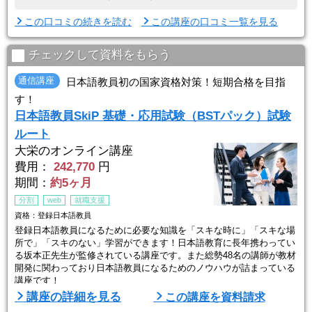
この口コミの続きを読む
この講座の口コミ一覧を見る
チェックして資料をもらう
通信講座
日本語教員初の国家資格対策！短期合格を目指
す！
日本語教員SkiP 基礎・応用試験（BSTパック）試験
ルート
大栄のオンライン講座
費用：
242,770
円
期間：
約5ヶ月
分割
web
就職支援
資格：登録日本語教員
登録日本語教員になるために必要な知識を「スキな時に」「スキな場
所で」「スキのない」学習ができます！日本語教育に長年携わってい
る坂本正先生が監修されている講座です。また総勢48名の講師が教材
開発に関わっており日本語教員になるためのノウハウが詰まっている
講座です！
講座の詳細を見る
この講座を資料請求