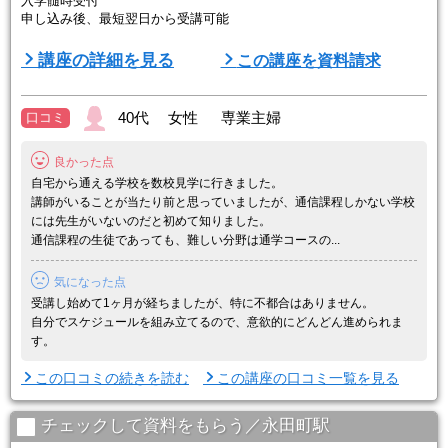
入学髄時受付
申し込み後、最短翌日から受講可能
【日時詳細】
講座の詳細を見る
この講座を資料請求
通学講座 ※各校舎とも自由に振替が可能です。
★平日コース 週２日コース
（※校舎により曜日が変わります）
40代 女性 専業主婦
口コミ
★土曜コース
良かった点
自宅から通える学校を数校見学に行きました。
講師がいることが当たり前と思っていましたが、通信課程しかない学校
には先生がいないのだと初めて知りました。
通信課程の生徒であっても、難しい分野は通学コースの...
気になった点
受講し始めて1ヶ月が経ちましたが、特に不都合はありません。
自分でスケジュールを組み立てるので、意欲的にどんどん進められま
す。
この口コミの続きを読む
この講座の口コミ一覧を見る
チェックして資料をもらう／永田町駅