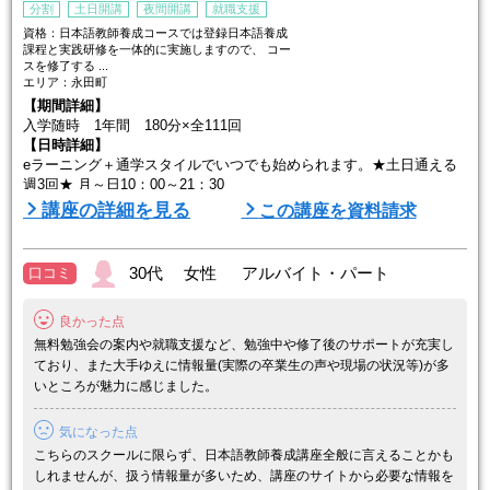
分割
土日開講
夜間開講
就職支援
資格：日本語教師養成コースでは登録日本語養成
課程と実践研修を一体的に実施しますので、 コー
スを修了する ...
エリア：永田町
【期間詳細】
入学随時 1年間 180分×全111回
【日時詳細】
eラーニング＋通学スタイルでいつでも始められます。★土日通える
週3回★ 月～日10：00～21：30
※開講校舎により曜日・時間は異なりますのでお問合せください。
講座の詳細を見る
この講座を資料請求
30代 女性 アルバイト・パート
口コミ
良かった点
無料勉強会の案内や就職支援など、勉強中や修了後のサポートが充実し
ており、また大手ゆえに情報量(実際の卒業生の声や現場の状況等)が多
いところが魅力に感じました。
気になった点
こちらのスクールに限らず、日本語教師養成講座全般に言えることかも
しれませんが、扱う情報量が多いため、講座のサイトから必要な情報を