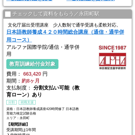
通学講座 ※各校舎とも自由に振替が可能です。
★平日週2日コース
（※校舎により曜日が変わります）
チェックして資料をもらう／永田町駅
★土曜コース
文化庁届出受理講座 少人数制で通学受講も柔軟対応。
日本語教師養成４２０時間総合講座（通信・通学併
用コース）
アルファ国際学院/通信・通学併
用
教育訓練給付金対象
費用：
663,420
円
期間：
約8ヶ月
支払制度：
分割支払い可能（教
育ローン）あり
分割
就職支援
資格：日本語教師養成講座420時間修了 日本語教
育能力検定試験合格
エリア：永田町
【期間詳細】
受講期間は1年間