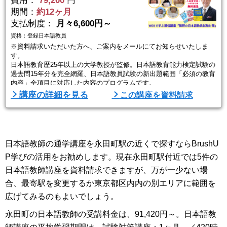
費用：
79,200
円
期間：
約12ヶ月
支払制度：
月々6,600円～
資格：登録日本語教員
※資料請求いただいた方へ、ご案内をメールにてお知らせいたしま
す。
日本語教育歴25年以上の大学教授が監修。日本語教育能力検定試験の
過去問15年分を完全網羅、日本語教員試験の新出題範囲「必須の教育
内容」全項目に対応した内容のプログラムです。
講座の詳細を見る
この講座を資料請求
☆日本語教員試験の対策にも完全対応！
☆PC、スマホから受講OK！
☆海外からの受講もOK！
☆月々6,600円から始めることができ、入退会は月単位でいつでもO
K！
日本語教師の通学講座を永田町駅の近くで探すならBrushU
☆受講中も受講後も各種割引あり！
P学びの活用をお勧めします。現在永田町駅付近では5件の
＜ポイント＞
日本語教師講座を資料請求できますが、万が一少ない場
◎合格レベルの必要十分な知識が身につく
合、最寄駅を変更するか東京都区内内の別エリアに範囲を
...
広げてみるのもよいでしょう。
永田町の日本語教師の受講料金は、91,420円～。日本語教