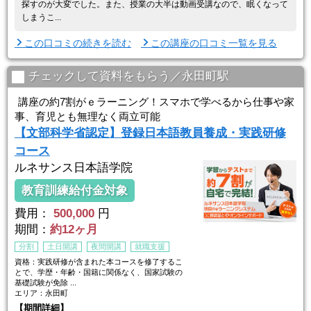
探すのが大変でした。また、授業の大半は動画受講なので、眠くなって
しまうこ...
この口コミの続きを読む
この講座の口コミ一覧を見る
チェックして資料をもらう／永田町駅
講座の約7割がｅラーニング！スマホで学べるから仕事や家
事、育児とも無理なく両立可能
【文部科学省認定】登録日本語教員養成・実践研修
コース
ルネサンス日本語学院
教育訓練給付金対象
費用：
500,000
円
期間：
約12ヶ月
分割
土日開講
夜間開講
就職支援
資格：実践研修が含まれた本コースを修了するこ
とで、学歴・年齢・国籍に関係なく、国家試験の
基礎試験が免除 ...
エリア：永田町
【期間詳細】