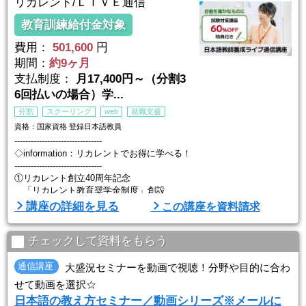
リカレント/ＬＩＶＥ通信
教育訓練給付金対象
費用：
501,600
円
期間：
約9ヶ月
支払制度：
月17,400円～（分割3
6回払いの場合）学...
分割
スクーリング
web
就職支援
資格：国家資格 登録日本語教員
--------------------------------
◇information：リカレントでお得に学べる！
--------------------------------
①リカレント創立40周年記念
「リカレント教育奨学金制度」創設
⇒養成講座の申込者全員に学費の20%が支給されます（返済不要）
講座の詳細を見る
この講座を資料請求
②教育訓練給付金の対象
一定の条件を満たすと、学費の20%（最大10万円）が支給されます。
チェックして資料をもらう
③試験対策講座60%OFF
通信講座
大盛況セミナーを動画で視聴！分野や目的に合わ
養成講座と試験対策講座の同時申込で、試験対策講座の学費が ...
せて動画を選択☆
日本語の教え方セミナー／動画シリーズ※メールに