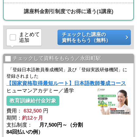
講座料金割引制度でお得に通う
(1講座)
まとめて
チェックした講座の
追加
資料をもらう（無料）
チェックして資料をもらう／永田町駅
「登録日本語教員養成機関」及び「登録実践研修機関」に
登録されました
【国家資格取得最短ルート】日本語教師養成コース
ヒューマンアカデミー／通学
教育訓練給付金対象
費用：
632,500
円
期間：
約12ヶ月
支払制度：
月7,500円～（分割
84回払いの例）