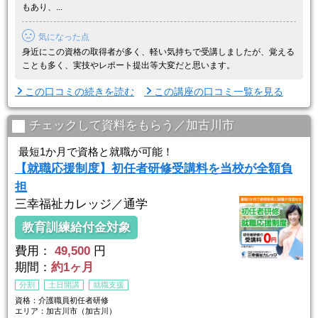
もあり、...
気になった点
身近にこの資格の取得者が多く、軽い気持ちで受講しましたが、覚える
ことも多く、実技やレポート提出等大変だと思います。
この口コミの続きを読む
この講座の口コミ一覧を見る
チェックして資料をもらう／加古川市
最短1か月で資格と就職が可能！
【就職応援制度】初任者研修受講料を当校が全額負
担
三幸福祉カレッジ／通学
教育訓練給付金対象
費用：
49,500
円
期間：
約1ヶ月
分割
土日開講
就職支援
資格：介護職員初任者研修
エリア：加古川市（加古川）