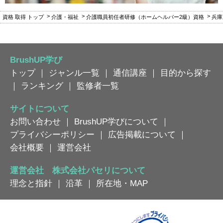
資格 取得 トップ
介護・福祉
介護職員初任者研修（ホームヘルパー2級）資格
兵庫
BrushUP学び
トップ
｜
ジャンル一覧
｜
通信講座
｜
目的から探す
｜
ランキング
｜
監修者一覧
サイトについて
お問い合わせ
｜
BrushUP学びについて
｜
プライバシーポリシー
｜
広告掲載について
｜
会社概要
｜
運営会社
運営会社 株式会社パセリについて
理念と指針
｜
沿革
｜
所在地・MAP