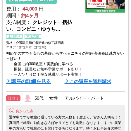
費用：
44,000
円
期間：
約4ヶ月
支払制度：
クレジット一括払
い、コンビニ・ゆうち...
土日開講
就職支援
資格：介護職員初任者研修の修了証明書
エリア：加古川市（加古川）
初めての方でも安心の基礎から学べるニチイの初任者研修は魅力がい
っぱい！
・全国に約300教室！実践的に学べる！
・振替、延長など無料学習サポートあり！
・一人ひとりに丁寧な就職サポート実施！
・修了後、ニチイに就職すると受講料全額キャッシュバック！
講座の詳細を見る
この講座を資料請求
さあ、具体的に紹介します。
★ニチイのここがおススメ★
50代 女性 アルバイト・パート
口コミ
≪学びやすい！≫
●現場を持つ強み！介護事業者としての実績を活かした講座
良かった点
ニチイは、50年以上にわたって教育事業を展開するとともに、在宅系
から、居住系、保険外まで幅広い介護サービス ...
通学中ですが教室に通っている方の人数も丁度よく、皆さん人柄もよく
真面目で就業に前向きな方ばかりでとても刺激になります。すでに就業
中の方もいて職業の話も聞けて参考になります。時々お仕事紹介の時間