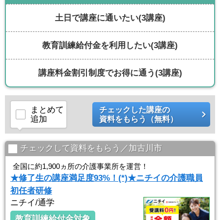
土日で講座に通いたい
(3講座)
教育訓練給付金を利用したい
(3講座)
講座料金割引制度でお得に通う
(3講座)
まとめて
チェックした講座の
追加
資料をもらう（無料）
チェックして資料をもらう／加古川市
全国に約1,900ヵ所の介護事業所を運営！
★修了生の講座満足度93%！(*)★ニチイの介護職員
初任者研修
ニチイ/通学
教育訓練給付金対象