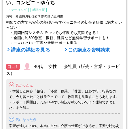
い、コンビニ・ゆうち...
スクーリング
就職支援
資格：介護職員初任者研修の修了証明書
初めての方でも安心の基礎から学べるニチイの初任者研修は魅力がい
っぱい！
・質問回答システムでいつでも何度でも質問できる！
・全国に約300教室！振替、延長など無料学習サポートも！
・一人ひとりに丁寧な就職サポート実施！
・修了後、ニチイに就職すると受講料全額キャッシュバック！
講座の詳細を見る
この講座を資料請求
さあ、具体的に紹介します。
★ニチイのここがおススメ★
40代 女性 会社員（販売・営業・サービ
口コミ
ス）
≪学びやすい！≫
●現場を持つ強み！介護事業者としての実績を活かした講座
ニチイは、50年以上にわたって教育事業を展開するとともに、在宅系
良かった点
から、居住系 ...
・学習した内容「整容」「移動・移乗」「排泄」は必ず行う行為なの
で、今も習ったことは役立っていて、教科書を見返すこともあります。
・レポート問題は、わかりやすい解説が載っていてよく理解できまし
た。また解...
気になった点
学習が進むにつれ、本当に自分に介護の仕事ができるか、不安な時もあ