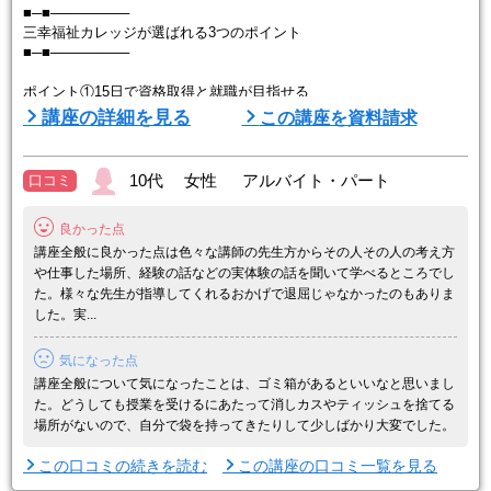
■─■────────
三幸福祉カレッジが選ばれる3つのポイント
■─■────────
ポイント①15日で資格取得と就職が目指せる
1か月で修了できる短期クラスを豊富にご用意しています。早く働き
講座の詳細を見る
この講座を資料請求
たいと思っている方が最短で資格取得を目指すことができるクラスで
す。受講中から就職活動ができるため、初任者研修の修了直後から仕
事をスタートさせることもできます。
10代 女性 アルバイト・パート
口コミ
ポイント②就職サポートが充実している
良かった点
介護業界に就職・転職をしたいと思っている人をサポートするため、
受講料の負担をなくし、専任のキャリア ...
講座全般に良かった点は色々な講師の先生方からその人その人の考え方
や仕事した場所、経験の話などの実体験の話を聞いて学べるところでし
た。様々な先生が指導してくれるおかげで退屈じゃなかったのもありま
した。実...
気になった点
講座全般について気になったことは、ゴミ箱があるといいなと思いまし
た。どうしても授業を受けるにあたって消しカスやティッシュを捨てる
場所がないので、自分で袋を持ってきたりして少しばかり大変でした。
この口コミの続きを読む
この講座の口コミ一覧を見る