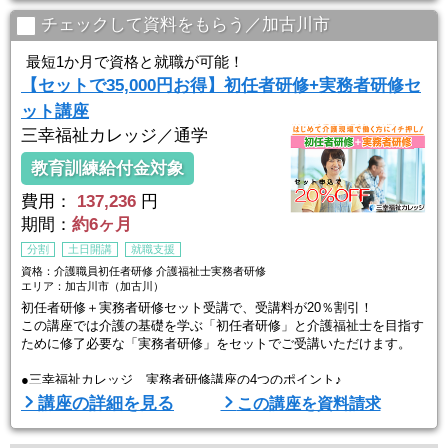
チェックして資料をもらう／加古川市
最短1か月で資格と就職が可能！
【セットで35,000円お得】初任者研修+実務者研修セ
ット講座
三幸福祉カレッジ／通学
教育訓練給付金対象
費用：
137,236
円
期間：
約6ヶ月
分割
土日開講
就職支援
資格：介護職員初任者研修 介護福祉士実務者研修
エリア：加古川市（加古川）
初任者研修＋実務者研修セット受講で、受講料が20％割引！
この講座では介護の基礎を学ぶ「初任者研修」と介護福祉士を目指す
ために修了必要な「実務者研修」をセットでご受講いただけます。
●三幸福祉カレッジ 実務者研修講座の4つのポイント♪
【Point1】全国に沢山教室があるので通いやすい
講座の詳細を見る
この講座を資料請求
初任者研修も実務者研修もご自宅や職場の近くで通いやすい場所で実
施しているので、近くで通うことが出来ます。