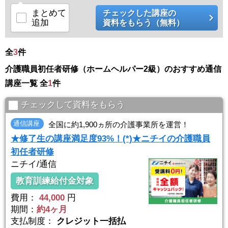
【Point2】就職に有利
まとめて
チェックした講座の
介護現場では介護福祉士の資格を持った方を必要としています。初任
追加
資料をもらう（無料）
者研修で ...
全
3
件
介護職員初任者研修（ホームヘルパー2級）のおすすめ通信
講座一覧 全
1
件
チェックして資料をもらう
通信講座
全国に約1,900ヵ所の介護事業所を運営！
★修了生の講座満足度93%！(*)★ニチイの介護職員
初任者研修
ニチイ/通信
教育訓練給付金対象
費用：
44,000
円
期間：
約4ヶ月
支払制度：
クレジット一括払