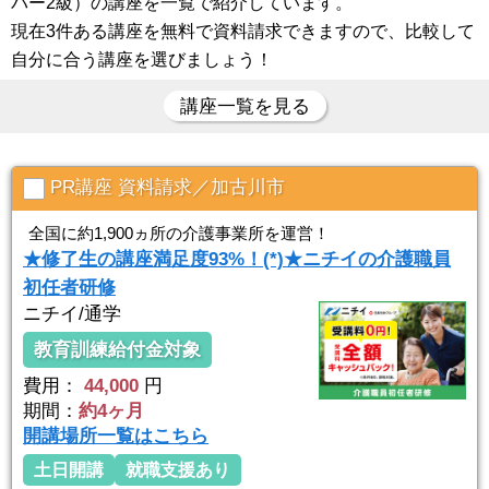
パー2級）の講座を一覧で紹介しています。
現在3件ある講座を無料で資料請求できますので、比較して
自分に合う講座を選びましょう！
講座一覧を見る
PR講座 資料請求／加古川市
全国に約1,900ヵ所の介護事業所を運営！
★修了生の講座満足度93%！(*)★ニチイの介護職員
初任者研修
ニチイ/通学
教育訓練給付金対象
費用：
44,000
円
期間：
約4ヶ月
開講場所一覧はこちら
土日開講
就職支援あり