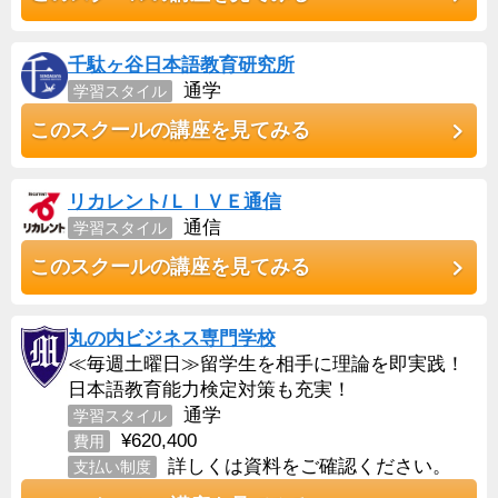
千駄ヶ谷日本語教育研究所
通学
学習スタイル
このスクールの講座を見てみる
リカレント/ＬＩＶＥ通信
通信
学習スタイル
このスクールの講座を見てみる
丸の内ビジネス専門学校
≪毎週土曜日≫留学生を相手に理論を即実践！
日本語教育能力検定対策も充実！
通学
学習スタイル
¥620,400
費用
詳しくは資料をご確認ください。
支払い制度