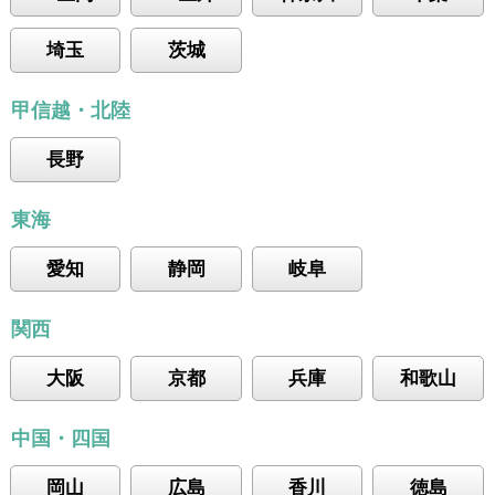
埼玉
茨城
甲信越・北陸
長野
東海
愛知
静岡
岐阜
関西
大阪
京都
兵庫
和歌山
中国・四国
岡山
広島
香川
徳島