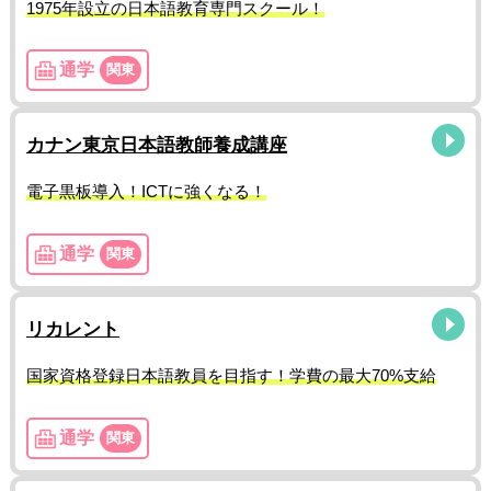
1975年設立の日本語教育専門スクール！
通学
関東
カナン東京日本語教師養成講座
電子黒板導入！ICTに強くなる！
通学
関東
リカレント
国家資格登録日本語教員を目指す！学費の最大70%支給
通学
関東