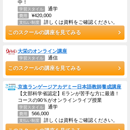
中！
通学
学習スタイル
¥420,000
費用
詳しくは資料をご確認ください。
支払い制度
このスクールの講座を見てみる
大栄のオンライン講座
通信
学習スタイル
このスクールの講座を見てみる
京進ランゲージアカデミー日本語教師養成講座
【文部科学省認定】Eランが苦手な方に最適！
コースの90％がオンラインライブ授業
通学
学習スタイル
566,000
費用
詳しくは資料をご確認ください。
支払い制度