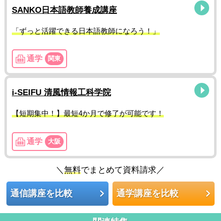
SANKO日本語教師養成講座
「ずっと活躍できる日本語教師になろう！」
通学
関東
i-SEIFU 清風情報工科学院
【短期集中！】最短4か月で修了が可能です！
通学
大阪
＼
無料
でまとめて資料請求／
通信講座を比較
通学講座を比較