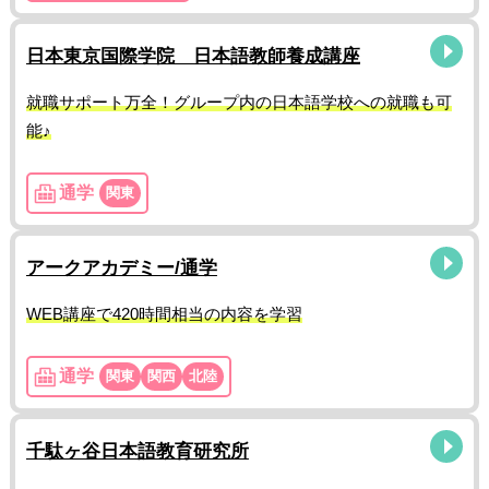
日本東京国際学院 日本語教師養成講座
就職サポート万全！グループ内の日本語学校への就職も可
能♪
通学
関東
アークアカデミー/通学
WEB講座で420時間相当の内容を学習
通学
関東
関西
北陸
千駄ヶ谷日本語教育研究所