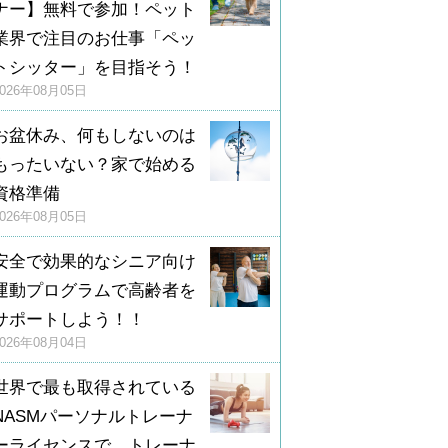
ナー】無料で参加！ペット
業界で注目のお仕事「ペッ
トシッター」を目指そう！
2026年08月05日
お盆休み、何もしないのは
もったいない？家で始める
資格準備
2026年08月05日
安全で効果的なシニア向け
運動プログラムで高齢者を
サポートしよう！！
2026年08月04日
世界で最も取得されている
NASMパーソナルトレーナ
ーライセンスで、トレーナ