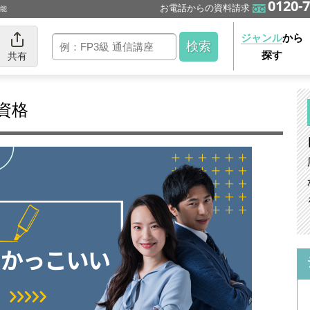
0120-7
お電話からの資料請求
可能
ジャンル
から
探す
共有
資格