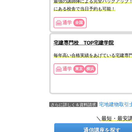
最強の講師陣による完全バックアップ
にある校舎で当日予約も可能！
通学
全国
宅建専門校 TOP宅建学院
毎年高い合格実績をあげている宅建専
通学
東京
横浜
宅地建物取引
さらに詳しく＆資料請求
＼
最短・最安
通信講座を探す