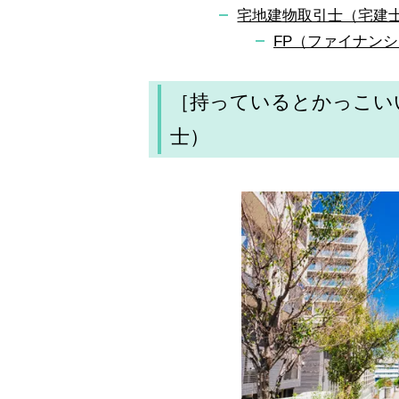
宅地建物取引士（宅建
FP（ファイナン
［持っているとかっこい
士）