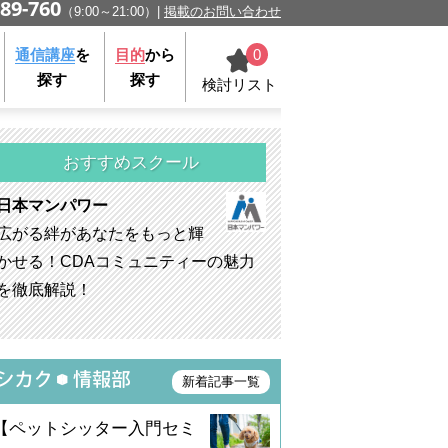
89-760
（9:00～21:00）
掲載のお問い合わせ
0
通信講座
を
目的
から
探す
探す
検討リスト
おすすめスクール
日本マンパワー
広がる絆があなたをもっと輝
かせる！CDAコミュニティーの魅力
を徹底解説！
新着記事一覧
【ペットシッター入門セミ