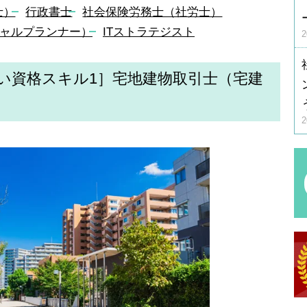
士）
行政書士
社会保険労務士（社労士）
シャルプランナー）
ITストラテジスト
い資格スキル1］宅地建物取引士（宅建