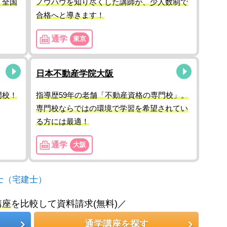
！全国
ノウハウを知り尽くした講師が、少人数制で
合格へと導きます！
通学
東京
日本不動産学院大阪
門校！
指導歴59年の老舗「不動産資格の専門校」。
専門校ならではの環境で学習を希望されてい
る方には最適！
通学
大阪
士（宅建士）
講座
を比較して資料請求(無料)／
通学講座を探す