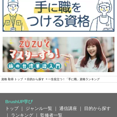
資格 取得 トップ
目的から探す
一生役立つ！「手に職」資格ランキング
BrushUP学び
トップ
｜
ジャンル一覧
｜
通信講座
｜
目的から探す
｜
ランキング
｜
監修者一覧