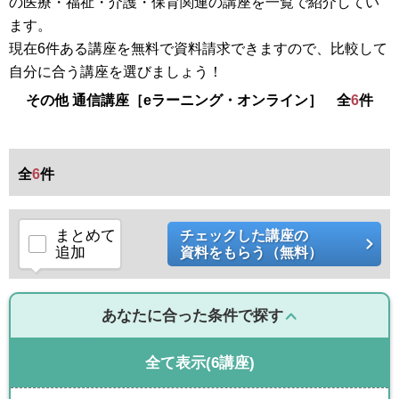
の医療・福祉・介護・保育関連の講座を一覧で紹介してい
ます。
現在6件ある講座を無料で資料請求できますので、比較して
自分に合う講座を選びましょう！
その他 通信講座［eラーニング・オンライン］ 全
6
件
全
6
件
まとめて
チェックした講座の
追加
資料をもらう（無料）
あなたに合った条件で探す
全て表示
(6講座)