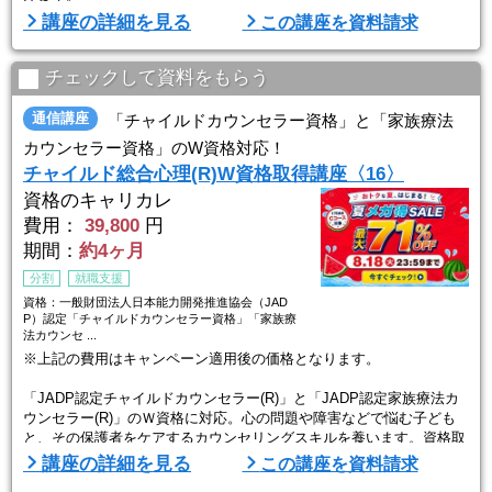
講座の詳細を見る
この講座を資料請求
大学の人気科目を自宅学習＋スクーリングで学べて、大学・短大の単
位も修得可能。基礎レベルから学習がスタートするので、初めて学ぶ
方でも安心です。
チェックして資料をもらう
通信講座
「チャイルドカウンセラー資格」と「家族療法
カウンセラー資格」のW資格対応！
チャイルド総合心理(R)W資格取得講座〈16〉
資格のキャリカレ
費用：
39,800
円
期間：
約4ヶ月
分割
就職支援
資格：一般財団法人日本能力開発推進協会（JAD
P）認定「チャイルドカウンセラー資格」「家族療
法カウンセ ...
※上記の費用はキャンペーン適用後の価格となります。
「JADP認定チャイルドカウンセラー(R)」と「JADP認定家族療法カ
ウンセラー(R)」のＷ資格に対応。心の問題や障害などで悩む子ども
と、その保護者をケアするカウンセリングスキルを養います。資格取
得後は学校、児童福祉施設などで活躍する道も。就・転職サポートも
講座の詳細を見る
この講座を資料請求
あり。