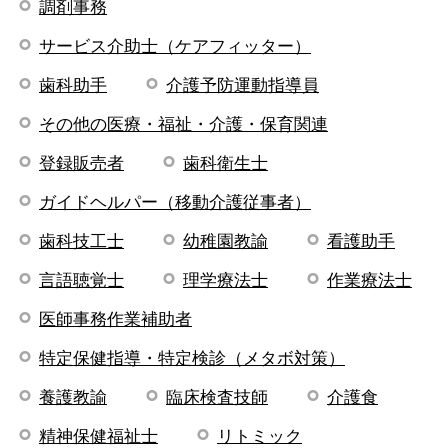
調剤事務
サービス介助士（ケアフィッター）
歯科助手
介護予防運動指導員
その他の医療・福祉・介護・保育関連
登録販売者
歯科衛生士
ガイドヘルパー（移動介護従事者）
歯科技工士
幼稚園教諭
看護助手
言語聴覚士
理学療法士
作業療法士
医師事務作業補助者
特定保健指導・特定検診（メタボ対策）
養護教諭
臨床検査技師
介護食
精神保健福祉士
リトミック