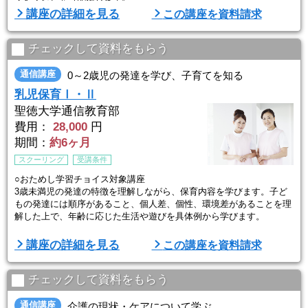
ムリをせず、自分が楽になることも考えながら、介護を続けていくノ
講座の詳細を見る
この講座を資料請求
ウハウや、正しい介助技術が短期間で身につきます。
≪身体への負担が少ない介護術≫
≪介護ストレスの解消方法≫
チェックして資料をもらう
≪仕事と両立させるノウハウ≫
≪合理的・効率的な介助スキル≫
通信講座
0～2歳児の発達を学び、子育てを知る
乳児保育Ⅰ・Ⅱ
【長年在宅介護のサポートに従事してきた医師が監修・ ...
聖徳大学通信教育部
費用：
28,000
円
期間：
約6ヶ月
スクーリング
受講条件
○おためし学習チョイス対象講座
3歳未満児の発達の特徴を理解しながら、保育内容を学びます。子ど
もの発達には順序があること、個人差、個性、環境差があることを理
解した上で、年齢に応じた生活や遊びを具体例から学びます。
大学の人気科目を自宅学習＋スクーリングで学べて、大学・短大の単
講座の詳細を見る
この講座を資料請求
位も修得可能。基礎レベルから学習がスタートするので、保育につい
て初めて学ぶ方でも安心です。
チェックして資料をもらう
通信講座
介護の現状・ケアについて学ぶ