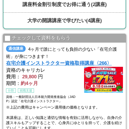
講座料金割引制度でお得に通う
(2講座)
大学の開講講座で学びたい
(4講座)
チェックして資料をもらう
通信講座
4ヶ月で誰にとっても負担の少ない「在宅介護
術」が身につきます！
在宅介護インストラクター資格取得講座〈266〉
資格のキャリカレ
費用：
29,800
円
期間：
約4ヶ月
分割
就職支援
資格：一般財団法人日本能力開発推進協会（JAD
P）認定「在宅介護インストラクター」
※上記の費用はキャンペーン適用後の価格となります。
本講座は、正しい知識と適切な情報を有効に活用しながら、自身の介
護スキルもアップすることで、心身共にゆとりを持って、介護を続け
ていくことを可能にします。