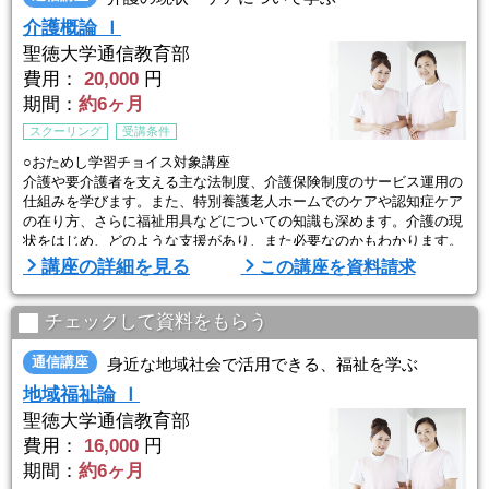
介護概論 Ｉ
聖徳大学通信教育部
費用：
20,000
円
期間：
約6ヶ月
スクーリング
受講条件
○おためし学習チョイス対象講座
介護や要介護者を支える主な法制度、介護保険制度のサービス運用の
仕組みを学びます。また、特別養護老人ホームでのケアや認知症ケア
の在り方、さらに福祉用具などについての知識も深めます。介護の現
状をはじめ、どのような支援があり、また必要なのかもわかります。
講座の詳細を見る
この講座を資料請求
大学の人気科目を自宅学習＋スクーリングで学べて、大学・短大の単
位も修得可能。基礎レベルから学習がスタートするので、初めて学ぶ
方でも安心です。
チェックして資料をもらう
通信講座
身近な地域社会で活用できる、福祉を学ぶ
地域福祉論 Ｉ
聖徳大学通信教育部
費用：
16,000
円
期間：
約6ヶ月