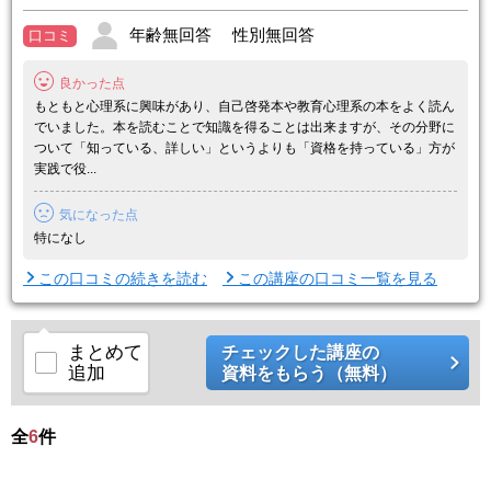
【カリキュラムの特長】
年齢無回答 性別無回答
口コミ
実践で想定されるケース別のカウンセリングテクニック、子育て理
論、カウンセラーとしての役割・心構えなどを学びます。イラストや
良かった点
図解満載のテキストと、カウンセラ ...
もともと心理系に興味があり、自己啓発本や教育心理系の本をよく読ん
でいました。本を読むことで知識を得ることは出来ますが、その分野に
ついて「知っている、詳しい」というよりも「資格を持っている」方が
実践で役...
気になった点
特になし
この口コミの続きを読む
この講座の口コミ一覧を見る
まとめて
チェックした講座の
追加
資料をもらう（無料）
全
6
件