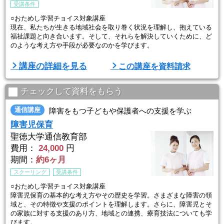
受講条件
○おためし学習チョイス対象講座
現在、私たちが生きる地域社会を取り巻く状況を理解し、抱えている
福祉課題と向き合います。そして、それらを解決していくために、ど
のような考え方や手段が必要なのかを学びます。
大学の人気科目を自宅で学べて、大学・短大の単位も修得可能。基礎
講座の詳細を見る
この講座を資料請求
レベルから学習がスタートするので、福祉について初めて学ぶ方でも
安心です。
チェックして資料をもらう
通信講座
障害をもつ子どもや保護者への支援を学ぶ
障害児保育
聖徳大学通信教育部
費用：
24,000
円
期間：
約6ヶ月
スクーリング
受講条件
○おためし学習チョイス対象講座
障害児保育の基本的な考え方やその歴史を学習。さまざまな障害の領
域と、その特徴や支援のポイントを理解します。さらに、障害児とそ
の家族に対する支援のあり方、地域との連携、療育技法についても学
びます。