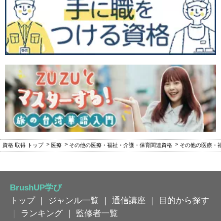
資格 取得 トップ
医療
その他の医療・福祉・介護・保育関連資格
その他の医療・
BrushUP学び
トップ
｜
ジャンル一覧
｜
通信講座
｜
目的から探す
｜
ランキング
｜
監修者一覧